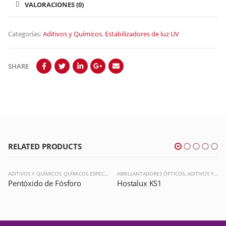
VALORACIONES (0)
Categorías:
Aditivos y Químicos
,
Estabilizadores de luz UV
SHARE
RELATED PRODUCTS
ADITIVOS Y QUÍMICOS
,
QUÍMICOS ESPECIALES
ABRILLANTADORES ÓPTICOS
,
ADITIVOS Y QUÍMICOS
Pentóxido de Fósforo
Hostalux KS1