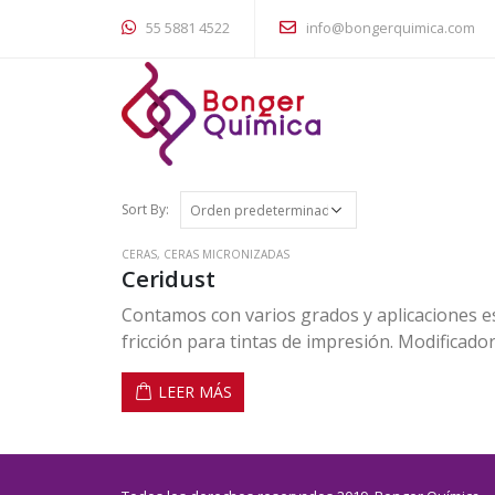
55 5881 4522
info@bongerquimica.com
Sort By:
CERAS
,
CERAS MICRONIZADAS
Ceridust
Contamos con varios grados y aplicaciones esp
fricción para tintas de impresión. Modificad
recubrimientos. Lubricante y ayuda de dispe
LEER MÁS
de pigmento en PE y PP.