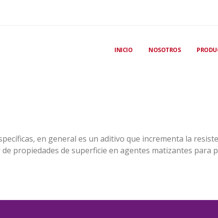
INICIO
NOSOTROS
PRODU
ecíficas, en general es un aditivo que incrementa la resiste
or de propiedades de superficie en agentes matizantes para p
rsión para plásticos, es recomendado para preparar alta con